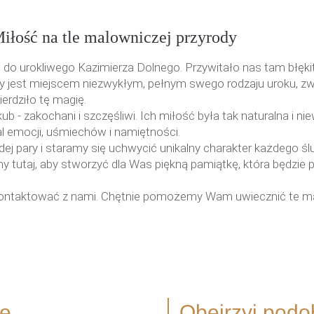
iłość na tle malowniczej przyrody
 do urokliwego Kazimierza Dolnego. Przywitało nas tam błękit
y jest miejscem niezwykłym, pełnym swego rodzaju uroku, zw
ierdziło tę magię.
ub - zakochani i szczęśliwi. Ich miłość była tak naturalna i 
al emocji, uśmiechów i namiętności.
j pary i staramy się uchwycić unikalny charakter każdego ślu
y tutaj, aby stworzyć dla Was piękną pamiątkę, która będzie p
ię skontaktować z nami. Chętnie pomożemy Wam uwiecznić te m
je
Obejrzyj
podo