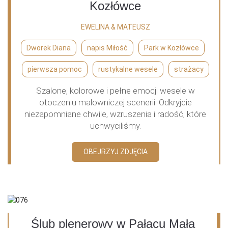
Kozłówce
EWELINA & MATEUSZ
Dworek Diana
napis Miłość
Park w Kozłówce
pierwsza pomoc
rustykalne wesele
strażacy
Szalone, kolorowe i pełne emocji wesele w
otoczeniu malowniczej scenerii. Odkryjcie
niezapomniane chwile, wzruszenia i radość, które
uchwyciliśmy.
OBEJRZYJ ZDJĘCIA
Ślub plenerowy w Pałacu Mała