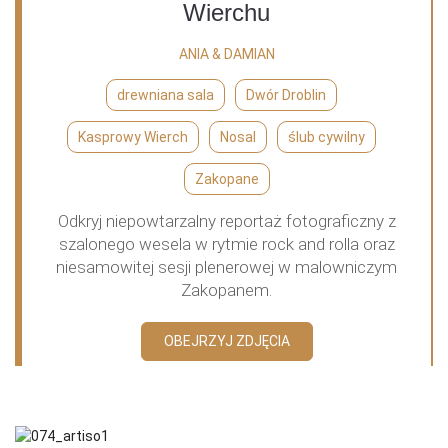
Wierchu
ANIA & DAMIAN
drewniana sala
Dwór Droblin
Kasprowy Wierch
Nosal
ślub cywilny
Zakopane
Odkryj niepowtarzalny reportaż fotograficzny z
szalonego wesela w rytmie rock and rolla oraz
niesamowitej sesji plenerowej w malowniczym
Zakopanem.
OBEJRZYJ ZDJĘCIA