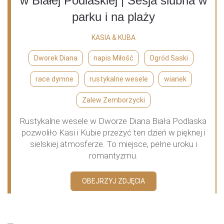
w Białej Podlaskiej | Sesja ślubna w
parku i na plaży
KASIA & KUBA
Dworek Diana
napis Miłość
Ogród Saski
race dymne
rustykalne wesele
wianek
Zalew Zemborzycki
Rustykalne wesele w Dworze Diana Biała Podlaska
pozwoliło Kasi i Kubie przeżyć ten dzień w pięknej i
sielskiej atmosferze. To miejsce, pełne uroku i
romantyzmu.
OBEJRZYJ ZDJĘCIA