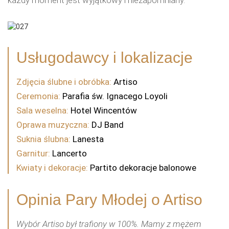
każdy moment jest wyjątkowy i niezapomniany.
Usługodawcy i
lokalizacje
Zdjęcia ślubne i obróbka:
Artiso
Ceremonia:
Parafia św. Ignacego Loyoli
Sala weselna:
Hotel Wincentów
Oprawa muzyczna:
DJ Band
Suknia ślubna:
Lanesta
Garnitur:
Lancerto
Kwiaty i dekoracje:
Partito dekoracje balonowe
Opinia
Pary Młodej
o Artiso
Wybór Artiso był trafiony w 100%. Mamy z mężem